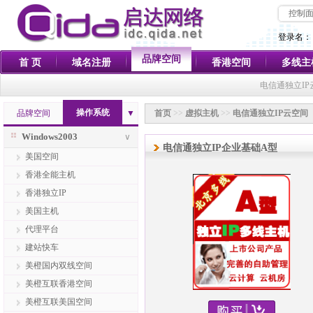
控制
登录名：
品牌空间
首 页
域名注册
香港空间
多线主
电信通独立I
操作系统
品牌空间
▼
首页
>>
虚拟主机
>>
电信通独立IP云空间
Windows2003
∨
电信通独立IP企业基础A型
美国空间
香港全能主机
香港独立IP
美国主机
代理平台
建站快车
美橙国内双线空间
美橙互联香港空间
美橙互联美国空间