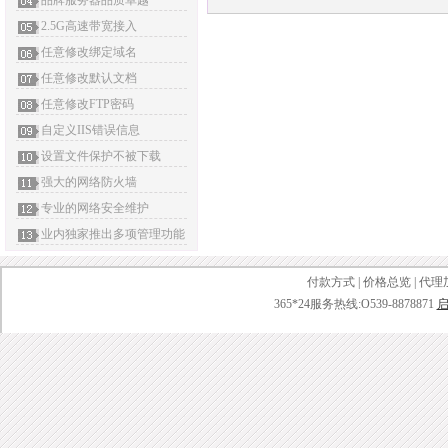
品牌服务器品质卓越
2.5G高速带宽接入
任意修改绑定域名
任意修改默认文档
任意修改FTP密码
自定义IIS错误信息
设置文件保护不被下载
强大的网络防火墙
专业的网络安全维护
业内独家推出多项管理功能
付款方式
|
价格总览
|
代理
365*24服务热线:O539-8878871