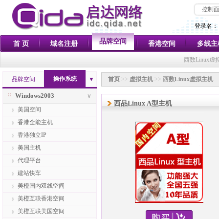
控制
登录名：
品牌空间
首 页
域名注册
香港空间
多线主
西数Linux
操作系统
品牌空间
▼
首页
>>
虚拟主机
>>
西数Linux虚拟主机
Windows2003
∨
西品Linux A型主机
美国空间
香港全能主机
香港独立IP
美国主机
代理平台
建站快车
美橙国内双线空间
美橙互联香港空间
美橙互联美国空间