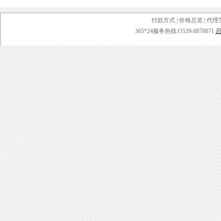
付款方式
|
价格总览
|
代理
365*24服务热线:O539-8878871