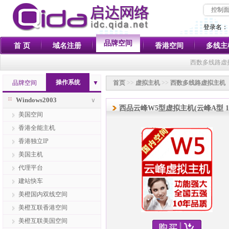
控制
登录名：
品牌空间
首 页
域名注册
香港空间
多线主
西数多线路虚
操作系统
品牌空间
▼
首页
>>
虚拟主机
>>
西数多线路虚拟主机
Windows2003
∨
西品云峰W5型虚拟主机(云峰A型 1
美国空间
香港全能主机
香港独立IP
美国主机
代理平台
建站快车
美橙国内双线空间
美橙互联香港空间
美橙互联美国空间