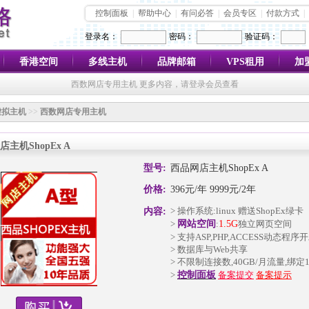
控制面板
|
帮助中心
|
有问必答
|
会员专区
|
付款方式
|
登录名：
密码：
验证码：
香港空间
多线主机
品牌邮箱
VPS租用
加
西数网店专用主机 更多内容，请登录会员查看
虚拟主机
>>
西数网店专用主机
主机ShopEx A
型号:
西品网店主机ShopEx A
价格:
396元/年 9999元/2年
> 操作系统:linux 赠送ShopEx绿卡
内容:
>
网站空间
:
1.5G
独立网页空间
> 支持ASP,PHP,ACCESS动态程序
> 数据库与Web共享
> 不限制连接数,40GB/月流量,绑定
>
控制面板
备案提交
备案提示