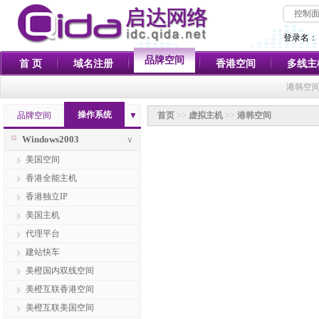
控制
登录名：
品牌空间
首 页
域名注册
香港空间
多线主
港韩空间
操作系统
品牌空间
▼
首页
>>
虚拟主机
>>
港韩空间
Windows2003
∨
美国空间
香港全能主机
香港独立IP
美国主机
代理平台
建站快车
美橙国内双线空间
美橙互联香港空间
美橙互联美国空间