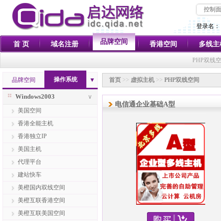
控制
登录名：
品牌空间
首 页
域名注册
香港空间
多线主
PHP双线
操作系统
品牌空间
▼
首页
>>
虚拟主机
>>
PHP双线空间
Windows2003
∨
电信通企业基础A型
美国空间
香港全能主机
香港独立IP
美国主机
代理平台
建站快车
美橙国内双线空间
美橙互联香港空间
美橙互联美国空间